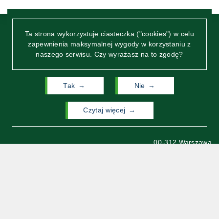
Kierunki studiów
Ta strona wykorzystuje ciasteczka ("cookies") w celu
zapewnienia maksymalnej wygody w korzystaniu z
Rada Samorządu Studentów
naszego serwisu. Czy wyrażasz na to zgodę?
Reprezentanci studentów w strukturach UW
Tak
Nie
Wydział Neofilologii
czytaj więcej
Działalność naukowa
Uniwersytetu Warszawskiego
ul. Dobra 55
00-312 Warszawa
Ścieżki warsztatowe
Archiwum Wydziału
Wsparcie naukowe
Neofilologii UW (strona
archiwalna)
Wsparcie socjalne
Mapa stron