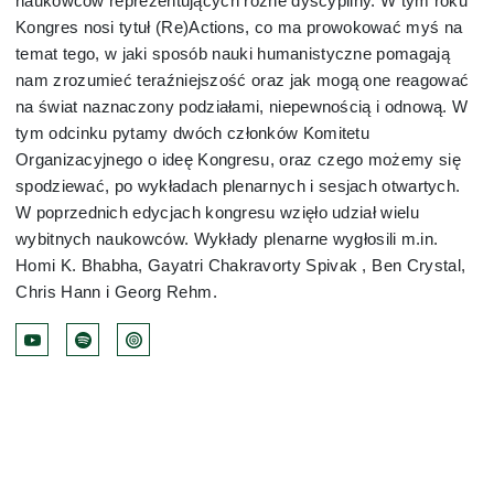
naukowców reprezentujących różne dyscypliny. W tym roku
Kongres nosi tytuł (Re)Actions, co ma prowokować myś na
temat tego, w jaki sposób nauki humanistyczne pomagają
Administracja
nam zrozumieć teraźniejszość oraz jak mogą one reagować
na świat naznaczony podziałami, niepewnością i odnową. W
Dyrektor Administracyjna
tym odcinku pytamy dwóch członków Komitetu
Organizacyjnego o ideę Kongresu, oraz czego możemy się
spodziewać, po wykładach plenarnych i sesjach otwartych.
Dział planowania i monitorowania dydaktyki
W poprzednich edycjach kongresu wzięło udział wielu
wybitnych naukowców. Wykłady plenarne wygłosili m.in.
Sekcja Ekonomiczno-Finansowa
Homi K. Bhabha, Gayatri Chakravorty Spivak ,⁠ Ben Crystal⁠,
⁠Chris Hann⁠ i ⁠Georg Rehm⁠.
Sekcja IT
Sekcja Obsługi Badań i Współpracy
Sekcja Obsługi Studiów