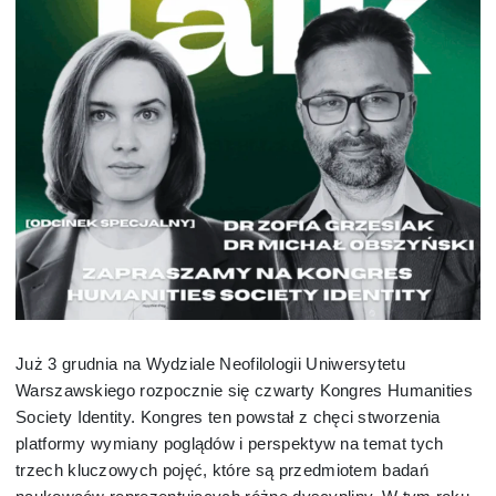
Rada Samorządu Studentów
Reprezentanci studentów w strukturach UW
Działalność naukowa
Ścieżki warsztatowe
Wsparcie naukowe
Wsparcie socjalne
Już 3 grudnia na Wydziale Neofilologii Uniwersytetu
Warszawskiego rozpocznie się czwarty Kongres Humanities
Society Identity. Kongres ten powstał z chęci stworzenia
Wsparcie psychologiczne
platformy wymiany poglądów i perspektyw na temat tych
trzech kluczowych pojęć, które są przedmiotem badań
Rzeczniczka