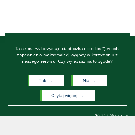
Sekcja Promocji i Komunikacji
Sekcja Spraw Pracowniczych
Sekretariat Instytutów i Katedr
Ta strona wykorzystuje ciasteczka ("cookies") w celu
zapewnienia maksymalnej wygody w korzystaniu z
naszego serwisu. Czy wyrażasz na to zgodę?
Sekretariat Kierownika Jednostki Dydaktycznej
Tak
Nie
Sekretariat Kierownika Jednostki Organizacyjnej
Wydział Neofilologii
czytaj więcej
Uniwersytetu Warszawskiego
Rekrutacja
ul. Dobra 55
00-312 Warszawa
Kontakt
Archiwum Wydziału