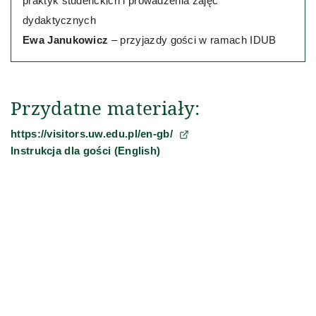
praktyk studenckich i prowadzenia zajęć
dydaktycznych
Ewa Janukowicz
– przyjazdy gości w ramach IDUB
Przydatne materiały:
(otwiera się w nowej karcie)
https://visitors.uw.edu.pl/en-gb/
Instrukcja dla gości (English)