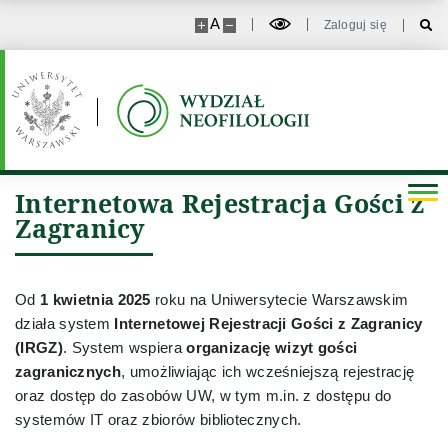
A
Zaloguj się
Wsparcie psychologiczne
Rzeczniczka
Administracja
Internetowa Rejestracja Gości z
Zagranicy
Dyrektor Administracyjna
Dział planowania i monitorowania dydaktyki
Od
1 kwietnia 2025
roku na Uniwersytecie Warszawskim
działa system
Internetowej Rejestracji Gości z Zagranicy
Sekcja Ekonomiczno-Finansowa
(IRGZ)
. System wspiera
organizację wizyt gości
zagranicznych
, umożliwiając ich wcześniejszą rejestrację
oraz dostęp do zasobów UW, w tym m.in. z dostępu do
Sekcja IT
systemów IT oraz zbiorów bibliotecznych.