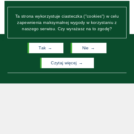
Ta strona wykorzystuje ciasteczka ("cookies") w celu
zapewnienia maksymalnej wygody w korzystaniu z
naszego serwisu. Czy wyrażasz na to zgodę?
Tak
Nie
czytaj więcej
Wydział Neofilologii
Uniwersytetu Warszawskiego
ul. Dobra 55
00-312 Warszawa
Archiwum Wydziału