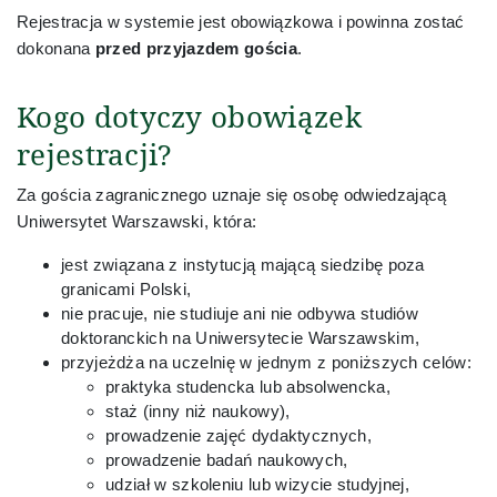
Rejestracja w systemie jest obowiązkowa i powinna zostać
Sekcja Obsługi Badań i Współpracy
dokonana
przed przyjazdem gościa
.
Sekcja Obsługi Studiów
Kogo dotyczy obowiązek
rejestracji?
Sekcja Promocji i Komunikacji
Za gościa zagranicznego uznaje się osobę odwiedzającą
Uniwersytet Warszawski, która:
Sekcja Spraw Pracowniczych
jest związana z instytucją mającą siedzibę poza
granicami Polski,
Sekretariat Instytutów i Katedr
nie pracuje, nie studiuje ani nie odbywa studiów
doktoranckich na Uniwersytecie Warszawskim,
Sekretariat Kierownika Jednostki Dydaktycznej
przyjeżdża na uczelnię w jednym z poniższych celów:
praktyka studencka lub absolwencka,
staż (inny niż naukowy),
Sekretariat Kierownika Jednostki Organizacyjnej
prowadzenie zajęć dydaktycznych,
prowadzenie badań naukowych,
udział w szkoleniu lub wizycie studyjnej,
Rekrutacja