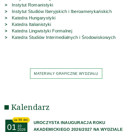
(link zewnętrzny)
Instytut Romanistyki
(link zewn
Instytut Studiów Iberyjskich i Iberoamerykańskich
(link zewnętrzny)
Katedra Hungarystyki
(link zewnętrzny)
Katedra Italianistyki
(link zewnętrzny)
Katedra Lingwistyki Formalnej
(link ze
Katedra Studiów Intermedialnych i Środowiskowych
MATERIAŁY GRAFICZNE WYDZIAŁU
Kalendarz
za 55 dni
UROCZYSTA INAUGURACJA ROKU
01
10
AKADEMICKIEGO 2026/2027 NA WYDZIALE
2026