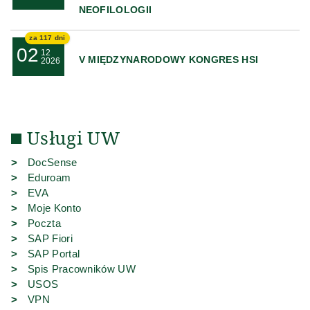
NEOFILOLOGII
za 117 dni
02
12
V MIĘDZYNARODOWY KONGRES HSI
2026
Usługi UW
(link zewnętrzny)
DocSense
(link zewnętrzny)
Eduroam
(link zewnętrzny)
EVA
(link zewnętrzny)
Moje Konto
(link zewnętrzny)
Poczta
(link zewnętrzny)
SAP Fiori
(link zewnętrzny)
SAP Portal
(link zewnętrzny)
Spis Pracowników UW
(link zewnętrzny)
USOS
(link zewnętrzny)
VPN