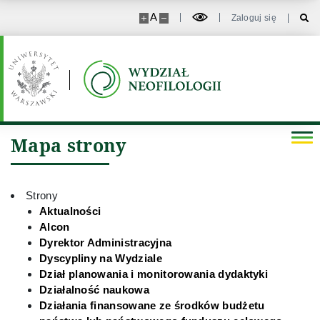
A
Zaloguj się
Kierunki studiów
Rada Samorządu Studentów
Reprezentanci studentów w strukturach UW
Mapa strony
Działalność naukowa
Strony
Ścieżki warsztatowe
Aktualności
Alcon
Dyrektor Administracyjna
Wsparcie naukowe
Dyscypliny na Wydziale
Dział planowania i monitorowania dydaktyki
Działalność naukowa
Wsparcie socjalne
Działania finansowane ze środków budżetu