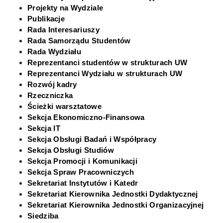
Sekcja Obsługi Badań i Współpracy
Projekty na Wydziale
Publikacje
Rada Interesariuszy
Sekcja Obsługi Studiów
Rada Samorządu Studentów
Rada Wydziału
Sekcja Promocji i Komunikacji
Reprezentanci studentów w strukturach UW
Reprezentanci Wydziału w strukturach UW
Rozwój kadry
Sekcja Spraw Pracowniczych
Rzeczniczka
Ścieżki warsztatowe
Sekcja Ekonomiczno-Finansowa
Sekretariat Instytutów i Katedr
Sekcja IT
Sekcja Obsługi Badań i Współpracy
Sekcja Obsługi Studiów
Sekretariat Kierownika Jednostki Dydaktycznej
Sekcja Promocji i Komunikacji
Sekcja Spraw Pracowniczych
Sekretariat Kierownika Jednostki Organizacyjnej
Sekretariat Instytutów i Katedr
Sekretariat Kierownika Jednostki Dydaktycznej
Sekretariat Kierownika Jednostki Organizacyjnej
Rekrutacja
Siedziba