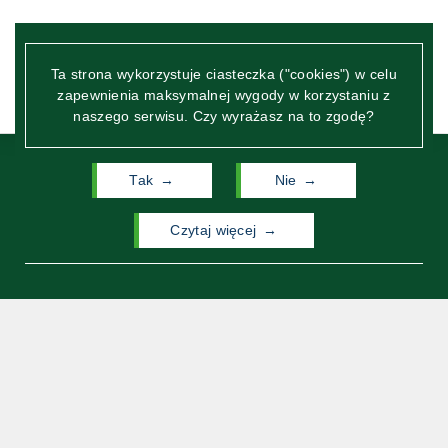
Ta strona wykorzystuje ciasteczka ("cookies") w celu
zapewnienia maksymalnej wygody w korzystaniu z
naszego serwisu. Czy wyrażasz na to zgodę?
Tak
Nie
czytaj więcej
Wydział Neofilologii
Uniwersytetu Warszawskiego
ul. Dobra 55
00-312 Warszawa