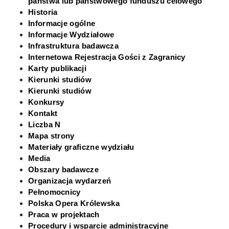
państwa lub państwowego funduszu celowego
Wsparcie psychologiczne
Historia
Informacje ogólne
Informacje Wydziałowe
Rzeczniczka
Infrastruktura badawcza
Internetowa Rejestracja Gości z Zagranicy
Karty publikacji
Administracja
Kierunki studiów
Kierunki studiów
Konkursy
Dyrektor Administracyjna
Kontakt
Liczba N
Mapa strony
Dział planowania i monitorowania dydaktyki
Materiały graficzne wydziału
Media
Sekcja Ekonomiczno-Finansowa
Obszary badawcze
Organizacja wydarzeń
Pełnomocnicy
Sekcja IT
Polska Opera Królewska
Praca w projektach
Procedury i wsparcie administracyjne