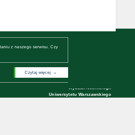
taniu z naszego serwisu. Czy
czytaj więcej
Wydział Neofilologii
Uniwersytetu Warszawskiego
ul. Dobra 55
00-312 Warszawa
rchiwum Wydziału Neofilologii UW (strona archiwalna)